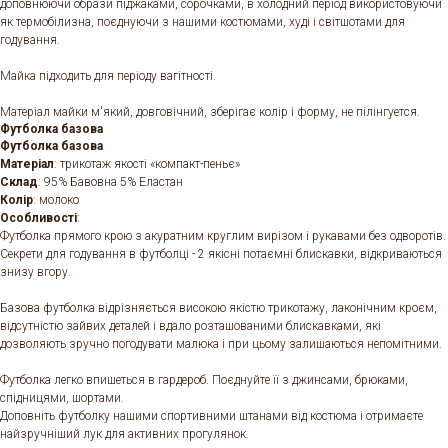
доповнюючи образи піджаками, сорочками, в холодний період використовуючи
як термобілизна, поєднуючи з нашими костюмами, худі і світшотами для
годування.
Майка підходить для періоду вагітності.
Матеріал майки м'який, довговічний, зберігає колір і форму, не пілінгуется.
Футболка базова
Футболка базова
Матеріал
: трикотаж якості «компакт-пеньє»
Склад
: 95% Бавовна 5% Еластан
Колір
: молоко
Особливості
:
Футболка прямого крою з акуратним круглим вирізом і рукавами без одворотів.
Секрети для годування в футболці - 2 якісні потаємні блискавки, відкриваються
знизу вгору.
Базова футболка відрізняється високою якістю трикотажу, лаконічним кроєм,
відсутністю зайвих деталей і вдало розташованими блискавками, які
дозволяють зручно погодувати малюка і при цьому залишаються непомітними.
Футболка легко впишеться в гардероб. Поєднуйте її з джинсами, брюками,
спідницями, шортами.
Доповніть футболку нашими спортивними штанами від костюма і отримаєте
найзручніший лук для активних прогулянок.