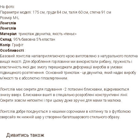
На фото:
Параметри моделі: 175 см, груди 84 см, талія 60 см, стегна 91 см
Розмір M-L
Лонгслів
Лонгслів
Матеріал
: трикотаж двунитка, якість «пеньє»
Склад
: 95% бавовна 5% еластан
Колір
: Графіт
Особливості
:
Базовий лонгслів напівприлягаючого крою виготовлено з натурального полотна
вищої якості. Для оброблення горловини ми використали рибану, пружність і
еластичність якої дає змогу перешкоджати деформації виробів в умовах
підвищеного розтягнення. Основний трикотаж - це двунитка, який надає виробу
м’якості та є абсолютно гіпоалергенним.
Лонгслів має секрети для годування - 2 потаємні блискавки, відкриваються
знизу вверх. Блискавки вшиті в спеціально розроблені конструктивні лінії.
Секрети зовсім непомітні і при цьому дуже зручні для мами та малюка.
Лонгслів добре поєднується з нашими сорочками в клітинку та з футболкою
оверсайз як нижній шар у створенні багатошарового стильного образу.
Дивитись також