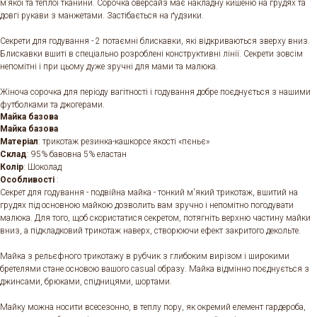
м’якої та теплої тканини. Сорочка оверсайз має накладну кишеню на грудях та
довгі рукави з манжетами. Застібається на ґудзики.
Секрети для годування - 2 потаємні блискавки, які відкриваються зверху вниз.
Блискавки вшиті в спеціально розроблені конструктивні лінії. Секрети зовсім
непомітні і при цьому дуже зручні для мами та малюка.
Жіноча сорочка для періоду вагітності і годування добре поєднується з нашими
футболками та джогерами.
Майка базова
Майка базова
Матеріал
: трикотаж резинка-кашкорсе якості «пєньє»
Склад
: 95% бавовна 5% еластан
Колір
: Шоколад
Особливості
:
Секрет для годування - подвійна майка - тонкий м'який трикотаж, вшитий на
грудях під основною майкою дозволить вам зручно і непомітно погодувати
малюка. Для того, щоб скористатися секретом, потягніть верхню частину майки
вниз, а підкладковий трикотаж наверх, створюючи ефект закритого декольте.
Майка з рельєфного трикотажу в рубчик з глибоким вирізом і широкими
бретелями стане основою вашого casual образу. Майка відмінно поєднується з
джинсами, брюками, спідницями, шортами.
Майку можна носити всесезонно, в теплу пору, як окремий елемент гардероба,