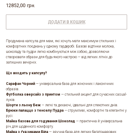
12852,00
грн.
ДОДАТИ В КОШИК
Продумана капсула для мам, які хочуть мати максимум стильних і
комфортних поєднань у одному гардеробі. Базові відтінки молока,
шоколаду та пудри легко комбінуються між собою, дозволяючи
створювати образи для будь-якого настрою — від легких літніх до
затишних вечірніх.
Що входить у капсулу?
Сарафан Чорний
— універсальна база для жіночних і лаконічних
образів.
Футболка оверсайз з принтом
— стильний акцент для сучасних casual-
луків.
Шорти з льону Беж
— легкі та дихаючі, ідеальні для спекотних днів.
Брюки палаццо з тенселу Пудра
— струмливі, комфортні та елегантні у
русі.
Майка базова для годування Шоколад
— практична й універсальна
річ для щоденного комфорту.
Майка з ґудзиками Біла
— зручна база для легких багатошарових