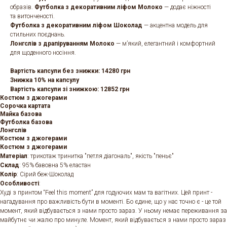
образів.
Футболка з декоративним ліфом Молоко
— додає ніжності
та витонченості.
Футболка з декоративним ліфом Шоколад
— акцентна модель для
стильних поєднань.
Лонгслів з драпіруванням Молоко
— м’який, елегантний і комфортний
для щоденного носіння.
Вартість капсули без знижки: 14280 грн
Знижка 10% на капсулу
Вартість капсули зі знижкою: 12852 грн
Костюм з джогерами
Сорочка картата
Майка базова
Футболка базова
Лонгслів
Костюм з джогерами
Костюм з джогерами
Матеріал
: трикотаж тринитка "петля діагональ", якість "пеньє"
Склад
: 95% бавовна 5% еластан
Колір
: Cірий беж-Шоколад
Особливості
:
Худі з принтом “Feel this moment” для годуючих мам та вагітних. Цей принт -
нагадування про важливість бути в моменті. Бо єдине, що у нас точно є - це той
момент, який відбувається з нами просто зараз. У ньому немає переживання за
майбутнє чи жалю про минуле. Момент, який відбувається з нами просто зараз