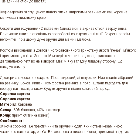
- це єдиний ключ до щастя:)
Худі оверсайз зі спущеною лінією плеча, широкими резинками-кашкорсе на
манжетах і нижньому краю.
Секрети для годування - 2 потаємні блискавки, відкриваються зверху вниз.
Блискавки вшиті в спеціально розроблені конструктивні лінії. Секрети зовсім
непомітні і при цьому дуже зручні для мами і малюка.
Костюм виконаний з довговічного бавовняного трикотажу якості "пенье", м'якого
і приємного до тіла. Зовнішній матеріал м'який на дотик, трикотаж з
діагональною петлею на вивороті має м'яку і гладку лицьову сторону, що
нагадує замшу.
Джогери з високою посадкою. Пояс широкий, зі шнурком. Низ штанів зібраний
на резинку. Бокові кишені, комфортна резинка в поясі. Штани підходять для
періоду вагітності, а також будуть зручні в післяпологовий період.
Сорочка картата
Сорочка картата
Матеріал
: бавовна
Склад
: 60% бавовна, 40% поліестер
Колір
: принт клітинка (синій)
Особливості
:
Жіноча сорочка - це практичний та зручний одяг, який стане незамінною
частиною вашого гардероба. Виготовлена з високоякісної, приємної на дотик,