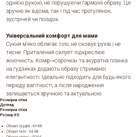
однією рукою, не порушуючи гармонії образу. Це
зручно як вдома, так і під час прогулянок,
зустрічей чи поїздок.
Універсальний комфорт для мами
Сукня м’яко облягає тіло, не сковує рухів і не
тисне. Приталений силует підкреслює
жіночність. Комір-«сорочка» та акуратна планка
на гудзиках додають образу стриманої
елегантності. Ідеально підходить для будь-якого
періоду вагітності, а після народження
залишається зручною та актуальною.
Розмірна сітка
Догляд
Розмірна сітка
Розмір XS:
Обхват грудей - 84-88
Обхват талії - 64-68