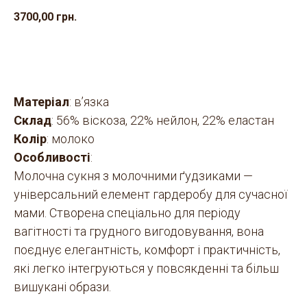
3700,00
грн.
ДОДАТИ В КОШИК
Матеріал
: в’язка
Склад
: 56% віскоза, 22% нейлон, 22% еластан
Колір
: молоко
Особливості
:
Молочна сукня з молочними ґудзиками —
універсальний елемент гардеробу для сучасної
мами. Створена спеціально для періоду
вагітності та грудного вигодовування, вона
поєднує елегантність, комфорт і практичність,
які легко інтегруються у повсякденні та більш
вишукані образи.