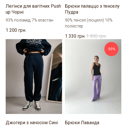
Легінси для вагітних Push
Брюки палаццо з тенселу
up Чорні
Пудра
93% поліамід, 7% еластан
90% тенсел (ліоцелл) 10%
поліестер
1 200
грн.
1 330
грн.
1 900
грн.
-50%
Джогери з начосом Сині
Брюки Лаванда