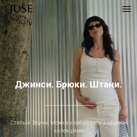
Джинси. Брюки. Штани.
Стильні. Зручні. Можна комбінувати з нашими
колекціями